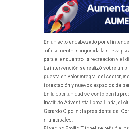
ce
at
tt
ail
m
b
s
er
p
o
A
ar
o
p
tir
k
p
En un acto encabezado por el intenden
oficialmente inaugurada la nueva pla
para el encuentro, la recreación y el d
La intervención se realizó sobre un 
puesta en valor integral del sector, i
forestación y nuevos espacios de per
En la oportunidad se contó con la pre
Instituto Adventista Loma Linda, el c
Gerardo Cipolini; la presidente del C
municipales.
El vecino Emilio Titonel se refirió a l