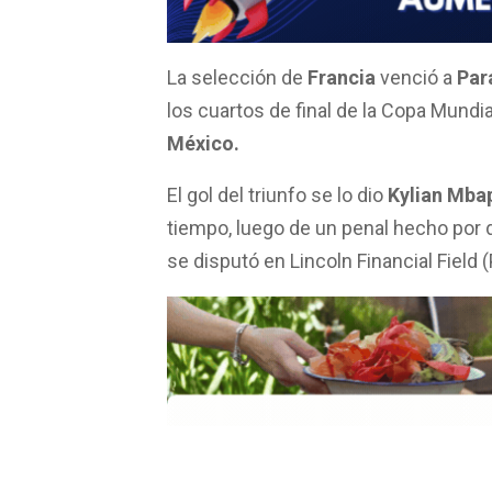
o
A
ar
o
p
tir
k
p
La selección de
Francia
venció a
Par
los cuartos de final de la Copa Mundi
México.
El gol del triunfo se lo dio
Kylian Mba
tiempo, luego de un penal hecho por
se disputó en Lincoln Financial Field (