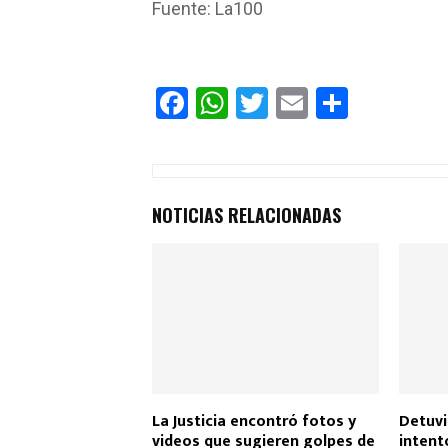
Fuente: La100
F
W
T
E
C
a
h
wi
m
o
ce
at
tt
ail
m
b
s
er
p
NOTICIAS RELACIONADAS
o
A
ar
o
p
tir
k
p
La Justicia encontró fotos y
Detuvi
videos que sugieren golpes de
intent