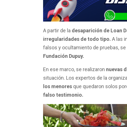
b
s
er
p
o
A
ar
o
p
tir
k
p
A partir de la
desaparición de Loan D
irregularidades de todo tipo.
A las i
falsos y ocultamiento de pruebas, se
Fundación Dupuy.
En ese marco, se realizaron
nuevas d
situación. Los expertos de la organi
los menores
que quedaron solos por
falso testimonio.