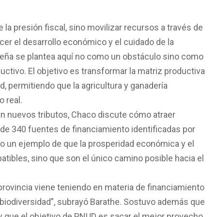
la presión fiscal, sino movilizar recursos a través de
er el desarrollo económico y el cuidado de la
queña se plantea aquí no como un obstáculo sino como
uctivo. El objetivo es transformar la matriz productiva
d, permitiendo que la agricultura y ganadería
 real.
en nuevos tributos, Chaco discute cómo atraer
de 340 fuentes de financiamiento identificadas por
mo un ejemplo de que la prosperidad económica y el
atibles, sino que son el único camino posible hacia el
provincia viene teniendo en materia de financiamiento
a biodiversidad”, subrayó Barathe. Sostuvo además que
 y que el objetivo de PNUD es sacar el mejor provecho