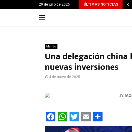
29 de julio de 2026
ÚLTIMAS NOTICIAS
Mundo
Una delegación china 
nuevas inversiones
4 de mayo de 2025
F
W
T
E
C