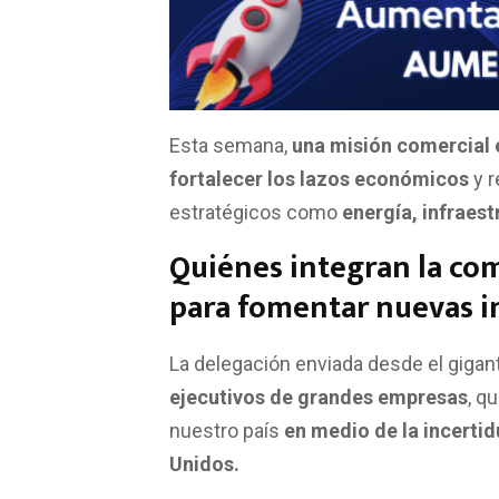
a
h
w
m
o
c
a
i
a
m
e
t
t
i
p
b
s
t
l
a
Esta semana,
una misión comercial 
o
A
e
r
fortalecer los lazos económicos
y r
o
p
r
t
estratégicos como
energía, infraest
k
p
i
Quiénes integran la com
r
para fomentar nuevas i
La delegación enviada desde el gigant
ejecutivos de grandes empresas
, q
nuestro país
en medio de la incertid
Unidos.