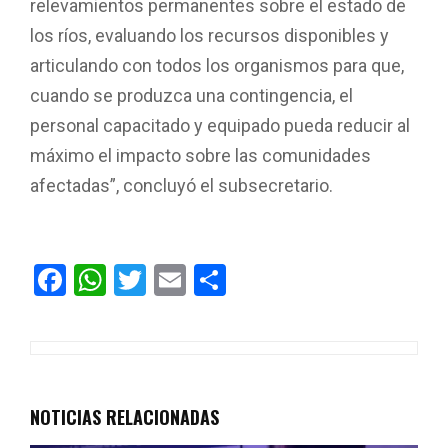
relevamientos permanentes sobre el estado de
los ríos, evaluando los recursos disponibles y
articulando con todos los organismos para que,
cuando se produzca una contingencia, el
personal capacitado y equipado pueda reducir al
máximo el impacto sobre las comunidades
afectadas”, concluyó el subsecretario.
F
W
T
E
C
a
h
wi
m
o
ce
at
tt
ail
m
b
s
er
p
o
A
ar
NOTICIAS RELACIONADAS
o
p
tir