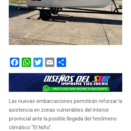
F
W
T
E
C
a
h
wi
m
o
ce
at
tt
ail
m
b
s
er
p
o
A
ar
Las nuevas embarcaciones permitirán reforzar la
o
p
tir
asistencia en zonas vulnerables del interior
k
p
provincial ante la posible llegada del fenómeno
climático “El Niño”.