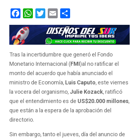
F
W
T
E
C
a
h
wi
m
o
ce
at
tt
ail
m
b
s
er
p
o
A
ar
Tras la incertidumbre que generó el Fondo
o
p
tir
Monetario Internacional (
FMI
)al no ratificar el
k
p
monto del acuerdo que había anunciado el
ministro de Economía,
Luis Caputo
, este viernes
la vocera del organismo,
Julie Kozack
, ratificó
que el entendimiento es de
US$20.000 millones
,
que están a la espera de la aprobación del
directorio.
Sin embargo, tanto el jueves, día del anuncio de