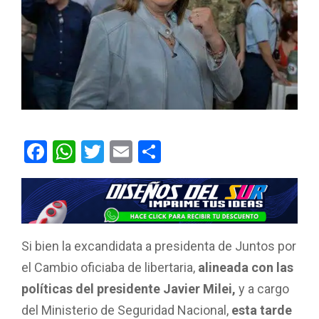
F
W
T
E
C
a
h
wi
m
o
ce
at
tt
ail
m
b
s
er
p
o
A
ar
Si bien la excandidata a presidenta de Juntos por
o
p
tir
el Cambio oficiaba de libertaria,
alineada con las
k
p
políticas del presidente Javier Milei,
y a cargo
del Ministerio de Seguridad Nacional,
esta tarde