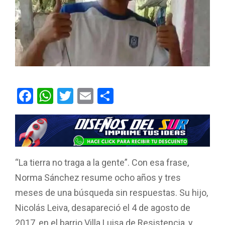
F
W
T
E
C
a
h
wi
m
o
ce
at
tt
ail
m
b
s
er
p
o
A
ar
“La tierra no traga a la gente”. Con esa frase,
o
p
tir
Norma Sánchez resume ocho años y tres
k
p
meses de una búsqueda sin respuestas. Su hijo,
Nicolás Leiva, desapareció el 4 de agosto de
2017, en el barrio Villa Luisa de Resistencia, y