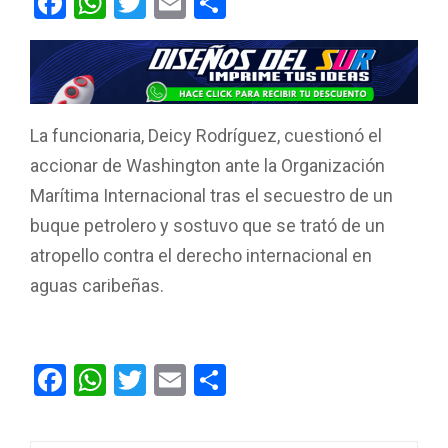
F
W
T
E
C
a
h
wi
m
o
ce
at
tt
ail
m
b
s
er
p
o
A
ar
La funcionaria, Deicy Rodríguez, cuestionó el
o
p
tir
accionar de Washington ante la Organización
k
p
Marítima Internacional tras el secuestro de un
buque petrolero y sostuvo que se trató de un
atropello contra el derecho internacional en
aguas caribeñas.
F
W
T
E
C
a
h
wi
m
o
ce
at
tt
ail
m