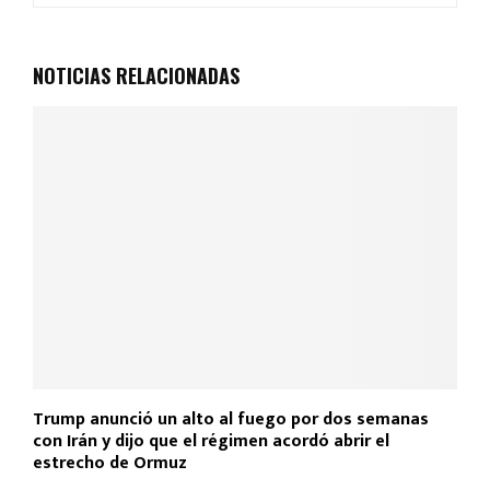
b
s
er
p
o
A
ar
NOTICIAS RELACIONADAS
o
p
tir
k
p
Trump anunció un alto al fuego por dos semanas
con Irán y dijo que el régimen acordó abrir el
estrecho de Ormuz