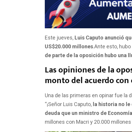
ce
at
tt
ail
m
b
s
er
p
o
A
ar
o
p
tir
k
p
Este jueves,
Luis Caputo anunció que
US$20.000 millones
.Ante esto, hubo 
de parte de la oposición hubo una llu
Las opiniones de la opos
monto del acuerdo con 
Una de las primeras en opinar fue la d
“¡Señor Luis Caputo,
la historia no l
deuda que un ministro de Economía 
millones con Macri y 20.000 millones 