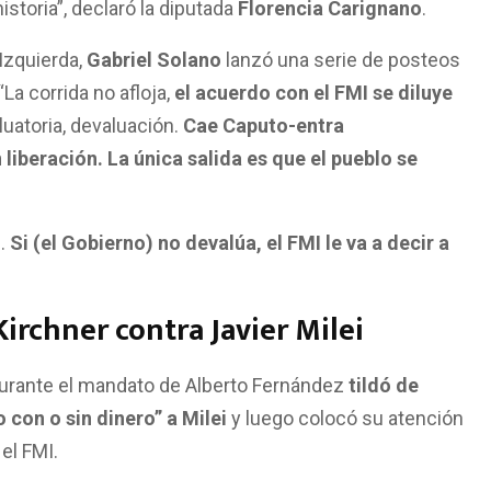
storia”, declaró la diputada
Florencia Carignano
.
 Izquierda,
Gabriel Solano
lanzó una serie de posteos
La corrida no afloja,
el acuerdo con el FMI se diluye
uatoria, devaluación.
Cae Caputo-entra
iberación. La única salida es que el pueblo se
o
.
Si (el Gobierno) no devalúa, el FMI le va a decir a
Kirchner contra Javier Milei
 durante el mandato de Alberto Fernández
tildó de
con o sin dinero” a Milei
y luego colocó su atención
 el FMI.