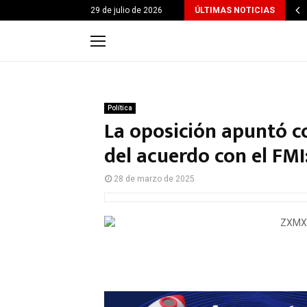
29 de julio de 2026
ÚLTIMAS NOTICIAS
Política
La oposición apuntó c
del acuerdo con el FMI
28 de marzo de 2025
F
W
T
E
C
a
h
wi
m
o