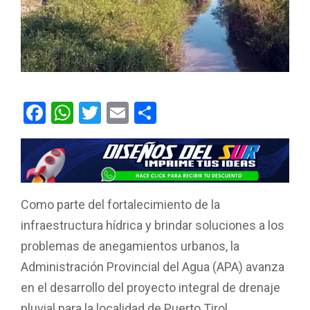
F
W
T
E
C
a
h
wi
m
o
ce
at
tt
ail
m
b
s
er
p
o
A
ar
Como parte del fortalecimiento de la
o
p
tir
infraestructura hídrica y brindar soluciones a los
k
p
problemas de anegamientos urbanos, la
Administración Provincial del Agua (APA) avanza
en el desarrollo del proyecto integral de drenaje
pluvial para la localidad de Puerto Tirol.