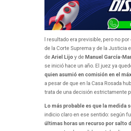
ce
at
tt
ail
m
b
s
er
p
o
A
ar
o
p
tir
k
p
l resultado era previsible, pero no por
de la Corte Suprema y de la Justicia 
de
Ariel Lijo
y de
Manuel García-Man
se inició hace un año. El juez ya qued
quien asumió en comisión en el máx
a pesar de que en la Casa Rosada hub
trata de una decisión estrictamente p
Lo más probable es que la medida s
indicio claro en ese sentido: según fu
últimas horas un recurso por salto