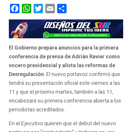
F
W
T
E
C
a
h
wi
m
o
ce
at
tt
ail
m
b
s
er
p
o
A
ar
El Gobierno prepara anuncios para la primera
o
p
tir
conferencia de prensa de Adrián Ravier como
k
p
vocero presidencial y alista las reformas de
Desregulación
. El nuevo portavoz confirmó que
tendrá su presentación oficial este viernes a las
11 y que el próximo martes, también a las 11,
encabezará su primera conferencia abierta a los
periodistas acreditados.
En el Ejecutivo quieren que el debut del nuevo