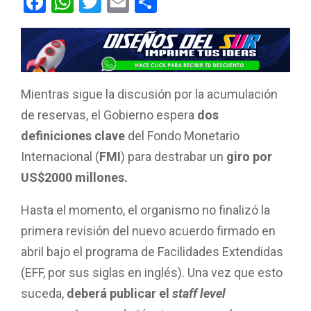
F
W
T
E
C
a
h
wi
m
o
ce
at
tt
ail
m
b
s
er
p
o
A
ar
Mientras sigue la discusión por la acumulación
o
p
tir
de reservas, el Gobierno espera
dos
k
p
definiciones clave
del Fondo Monetario
Internacional (
FMI
) para destrabar un
giro por
US$2000 millones.
Hasta el momento, el organismo no finalizó la
primera revisión del nuevo acuerdo firmado en
abril bajo el programa de Facilidades Extendidas
(EFF, por sus siglas en inglés). Una vez que esto
suceda,
deberá publicar el
staff level