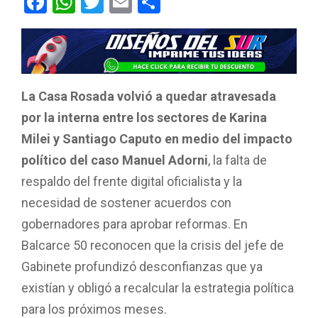
F
W
T
E
C
a
h
wi
m
o
ce
at
tt
ail
m
b
s
er
p
o
A
ar
La Casa Rosada volvió a quedar atravesada
o
p
tir
por la interna entre los sectores de Karina
k
p
Milei y Santiago Caputo en medio del impacto
político del caso Manuel Adorni
, la falta de
respaldo del frente digital oficialista y la
necesidad de sostener acuerdos con
gobernadores para aprobar reformas. En
Balcarce 50 reconocen que la crisis del jefe de
Gabinete profundizó desconfianzas que ya
existían y obligó a recalcular la estrategia política
para los próximos meses.