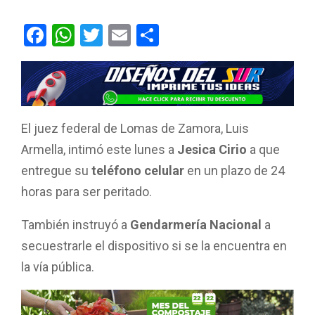
F
W
T
E
C
a
h
wi
m
o
ce
at
tt
ail
m
b
s
er
p
o
A
ar
El juez federal de Lomas de Zamora, Luis
o
p
tir
Armella, intimó este lunes a
Jesica Cirio
a que
k
p
entregue su
teléfono celular
en un plazo de 24
horas para ser peritado.
También instruyó a
Gendarmería Nacional
a
secuestrarle el dispositivo si se la encuentra en
la vía pública.