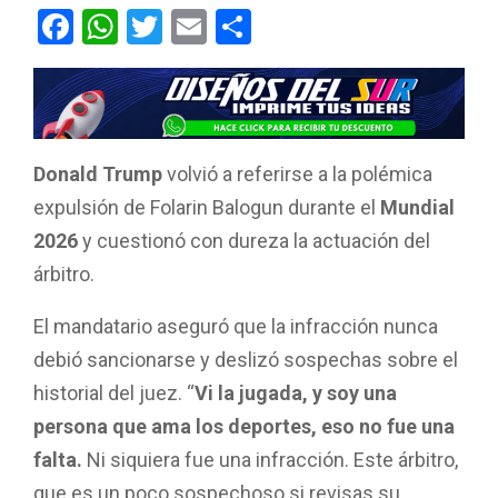
F
W
T
E
C
a
h
wi
m
o
ce
at
tt
ail
m
b
s
er
p
o
A
ar
Donald Trump
volvió a referirse a la polémica
o
p
tir
expulsión de Folarin Balogun durante el
Mundial
k
p
2026
y cuestionó con dureza la actuación del
árbitro.
El mandatario aseguró que la infracción nunca
debió sancionarse y deslizó sospechas sobre el
historial del juez. “
Vi la jugada, y soy una
persona que ama los deportes, eso no fue una
falta.
Ni siquiera fue una infracción. Este árbitro,
que es un poco sospechoso si revisas su