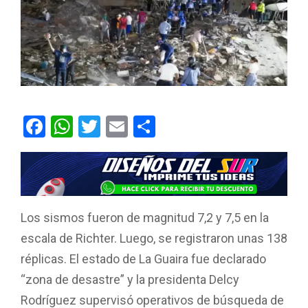
F
W
T
E
C
a
h
wi
m
o
ce
at
tt
ail
m
b
s
er
p
o
A
ar
Los sismos fueron de magnitud 7,2 y 7,5 en la
o
p
tir
escala de Richter. Luego, se registraron unas 138
k
p
réplicas. El estado de La Guaira fue declarado
“zona de desastre” y la presidenta Delcy
Rodríguez supervisó operativos de búsqueda de