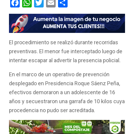
F
W
T
E
C
a
h
wi
m
o
ce
at
tt
ail
m
b
s
er
p
o
A
ar
El procedimiento se realizó durante recorridas
o
p
tir
preventivas. El menor fue interceptado luego de
k
p
intentar escapar al advertir la presencia policial.
En el marco de un operativo de prevención
desplegado en Presidencia Roque Sáenz Peña,
efectivos demoraron a un adolescente de 16
años y secuestraron una garrafa de 10 kilos cuya
procedencia no pudo ser acreditada.