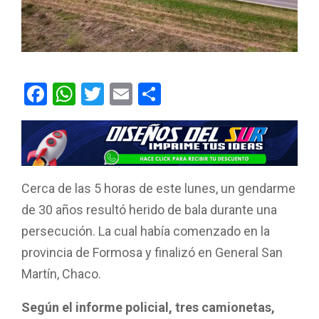
F
W
T
E
C
a
h
wi
m
o
ce
at
tt
ail
m
b
s
er
p
o
A
ar
Cerca de las 5 horas de este lunes, un gendarme
o
p
tir
de 30 años resultó herido de bala durante una
k
p
persecución. La cual había comenzado en la
provincia de Formosa y finalizó en General San
Martín, Chaco.
Según el informe policial, tres camionetas,