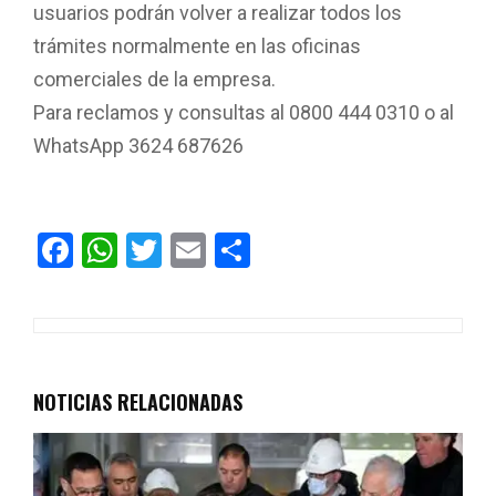
usuarios podrán volver a realizar todos los
trámites normalmente en las oficinas
comerciales de la empresa.
Para reclamos y consultas al 0800 444 0310 o al
WhatsApp 3624 687626
F
W
T
E
C
a
h
wi
m
o
ce
at
tt
ail
m
b
s
er
p
o
A
ar
NOTICIAS RELACIONADAS
o
p
tir
k
p