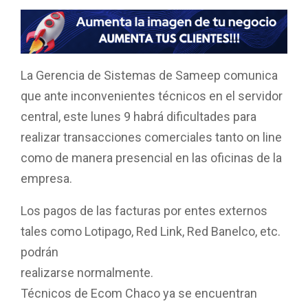
a
h
wi
m
o
ce
at
tt
ail
m
b
s
er
p
o
A
ar
La Gerencia de Sistemas de Sameep comunica
o
p
tir
que ante inconvenientes técnicos en el servidor
k
p
central, este lunes 9 habrá dificultades para
realizar transacciones comerciales tanto on line
como de manera presencial en las oficinas de la
empresa.
Los pagos de las facturas por entes externos
tales como Lotipago, Red Link, Red Banelco, etc.
podrán
realizarse normalmente.
Técnicos de Ecom Chaco ya se encuentran