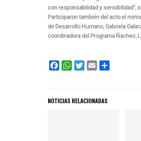
con responsabilidad y sensibilidad”, s
Participaron también del acto el mini
de Desarrollo Humano, Gabriela Galarz
coordinadora del Programa Ñachec, Lor
F
W
T
E
C
a
h
wi
m
o
ce
at
tt
ail
m
b
s
er
p
NOTICIAS RELACIONADAS
o
A
ar
o
p
tir
k
p