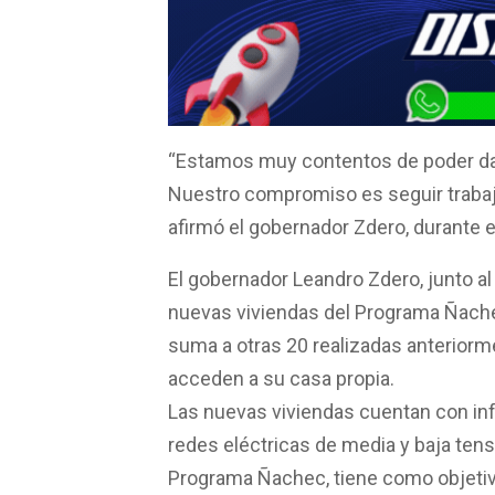
ce
at
tt
ail
m
b
s
er
p
o
A
ar
o
p
tir
k
p
“Estamos muy contentos de poder darl
Nuestro compromiso es seguir trabaj
afirmó el gobernador Zdero, durante e
El gobernador Leandro Zdero, junto al
nuevas viviendas del Programa Ñachec
suma a otras 20 realizadas anteriorme
acceden a su casa propia.
Las nuevas viviendas cuentan con inf
redes eléctricas de media y baja tens
Programa Ñachec, tiene como objetivo