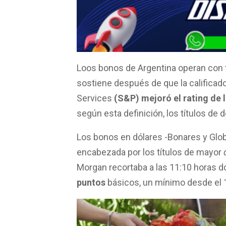
ce
at
tt
ail
m
b
s
er
p
o
A
ar
o
p
tir
k
p
Loos bonos de Argentina operan con t
sostiene después de que la calificado
Services
(S&P)
mejoró el rating de 
según esta definición, los títulos de 
Los bonos en dólares -Bonares y Glo
encabezada por los títulos de mayor
Morgan recortaba a las 11:10 horas do
puntos
básicos, un mínimo desde el 