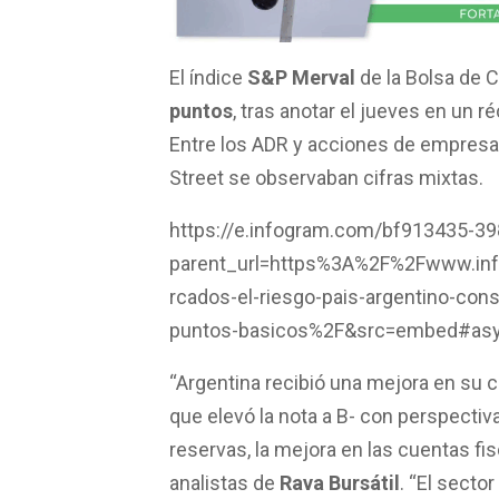
El índice
S&P Merval
de la Bolsa de
puntos
, tras anotar el jueves en un r
Entre los ADR y acciones de empresa
Street se observaban cifras mixtas.
https://e.infogram.com/bf913435-3
parent_url=https%3A%2F%2Fwww.i
rcados-el-riesgo-pais-argentino-con
puntos-basicos%2F&src=embed#a
“Argentina recibió una mejora en su ca
que elevó la nota a B- con perspectiv
reservas, la mejora en las cuentas fis
analistas de
Rava Bursátil
. “El secto