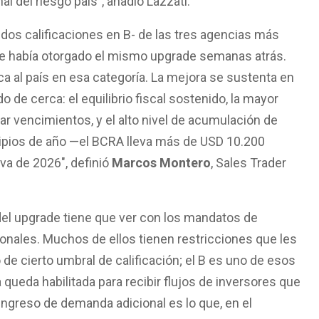
l del riesgo país”, añadió Lazzati.
dos calificaciones en B- de las tres agencias más
ue había otorgado el mismo upgrade semanas atrás.
a al país en esa categoría. La mejora se sustenta en
 de cerca: el equilibrio fiscal sostenido, la mayor
ar vencimientos, y el alto nivel de acumulación de
cipios de año —el BCRA lleva más de USD 10.200
va de 2026″, definió
Marcos Montero
, Sales Trader
del upgrade tiene que ver con los mandatos de
ionales. Muchos de ellos tienen restricciones que les
 de cierto umbral de calificación; el B es uno de esos
a queda habilitada para recibir flujos de inversores que
ngreso de demanda adicional es lo que, en el