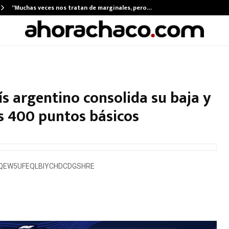
“Muchas veces nos tratan de marginales, pero…
ís argentino consolida su baja y
s 400 puntos básicos