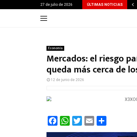
27 de julio de 2026
ÚLTIMAS NOTICIAS
Economía
Mercados: el riesgo pa
queda más cerca de lo
12 de junio de 2026
F
W
T
E
C
a
h
wi
m
o