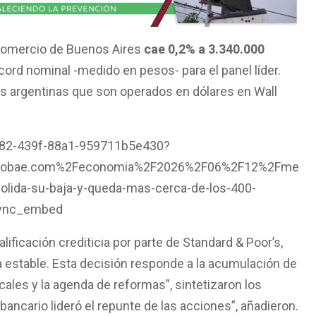
 Comercio de Buenos Aires
cae 0,2% a 3.340.000
écord nominal -medido en pesos- para el panel líder.
s argentinas que son operados en dólares en Wall
982-439f-88a1-959711b5e430?
nfobae.com%2Feconomia%2F2026%2F06%2F12%2Fme
solida-su-baja-y-queda-mas-cerca-de-los-400-
sync_embed
lificación crediticia por parte de Standard & Poor’s,
a estable. Esta decisión responde a la acumulación de
cales y la agenda de reformas”, sintetizaron los
r bancario lideró el repunte de las acciones”, añadieron.