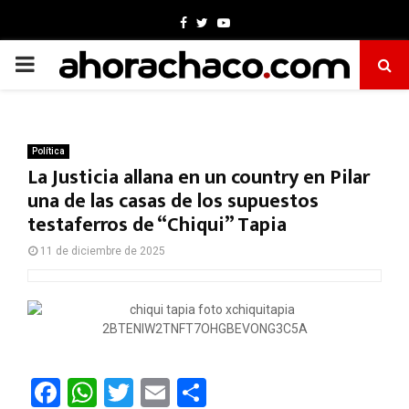
Facebook
Twitter
Youtube
PRIMARY
MENU
Política
La Justicia allana en un country en Pilar
una de las casas de los supuestos
testaferros de “Chiqui” Tapia
11 de diciembre de 2025
F
W
T
E
C