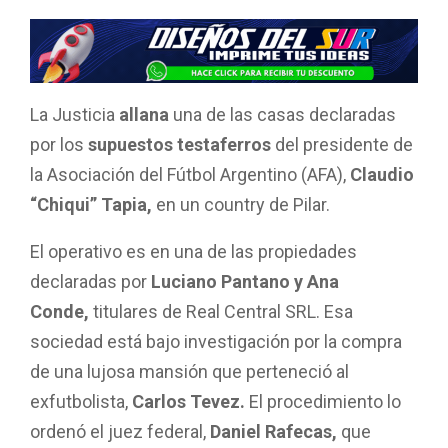
a
h
wi
m
o
ce
at
tt
ail
m
b
s
er
p
o
A
ar
La Justicia
allana
una de las casas declaradas
o
p
tir
por los
supuestos testaferros
del presidente de
k
p
la Asociación del Fútbol Argentino (AFA),
Claudio
“Chiqui” Tapia,
en un country de Pilar.
El operativo es en una de las propiedades
declaradas por
Luciano Pantano y Ana
Conde,
titulares de Real Central SRL. Esa
sociedad está bajo investigación por la compra
de una lujosa mansión que perteneció al
exfutbolista,
Carlos Tevez.
El procedimiento lo
ordenó el juez federal,
Daniel Rafecas,
que