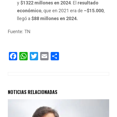
y
$1322 millones en 2024
. El
resultado
económico
, que en 2021 era de
–$15.000
,
llegó a
$88 millones en 2024.
Fuente: TN
F
W
T
E
C
a
h
wi
m
o
ce
at
tt
ail
m
b
s
er
p
o
A
ar
NOTICIAS RELACIONADAS
o
p
tir
k
p