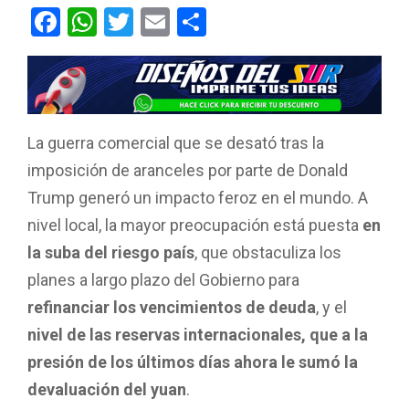
F
W
T
E
C
a
h
wi
m
o
ce
at
tt
ail
m
b
s
er
p
o
A
ar
La guerra comercial que se desató tras la
o
p
tir
imposición de aranceles por parte de Donald
k
p
Trump generó un impacto feroz en el mundo. A
nivel local, la mayor preocupación está puesta
en
la suba del riesgo país
, que obstaculiza los
planes a largo plazo del Gobierno para
refinanciar los vencimientos de deuda
, y el
nivel de las reservas internacionales, que a la
presión de los últimos días ahora le sumó la
devaluación del yuan
.