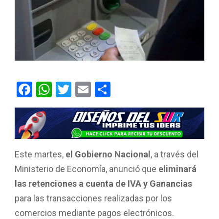
F
W
T
E
C
a
h
wi
m
o
ce
at
tt
ail
m
b
s
er
p
o
A
ar
Este martes,
el Gobierno Nacional
, a través del
o
p
tir
Ministerio de Economía, anunció que
eliminará
k
p
las retenciones a cuenta de IVA y Ganancias
para las transacciones realizadas por los
comercios mediante pagos electrónicos.