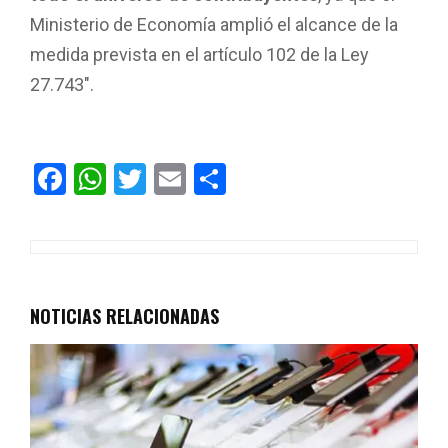
Ministerio de Economía amplió el alcance de la
medida prevista en el artículo 102 de la Ley
27.743″.
F
W
T
E
C
a
h
wi
m
o
ce
at
tt
ail
m
b
s
er
p
o
A
ar
NOTICIAS RELACIONADAS
o
p
tir
k
p