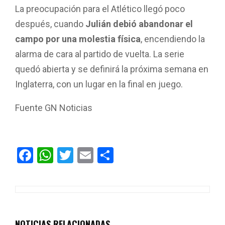
La preocupación para el Atlético llegó poco
después, cuando
Julián debió abandonar el
campo por una molestia física
, encendiendo la
alarma de cara al partido de vuelta. La serie
quedó abierta y se definirá la próxima semana en
Inglaterra, con un lugar en la final en juego.
Fuente GN Noticias
F
W
T
E
C
a
h
wi
m
o
ce
at
tt
ail
m
b
s
er
p
o
A
ar
NOTICIAS RELACIONADAS