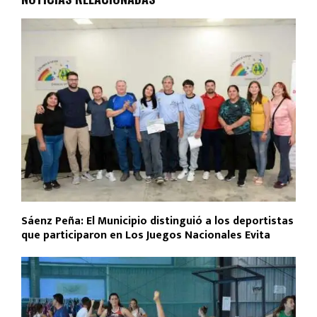
o
p
tir
k
p
Sáenz Peña: El Municipio distinguió a los deportistas
que participaron en Los Juegos Nacionales Evita