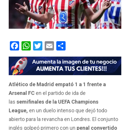
F
W
T
E
C
a
h
wi
m
o
ce
at
tt
ail
m
b
s
er
p
o
A
ar
Atlético de Madrid empató 1 a 1 frente a
o
p
tir
Arsenal FC
en el partido de ida de
k
p
las
semifinales de la UEFA Champions
League,
en un duelo intenso que dejó todo
abierto para la revancha en Londres. El conjunto
inglés golpeó primero con un
penal convertido