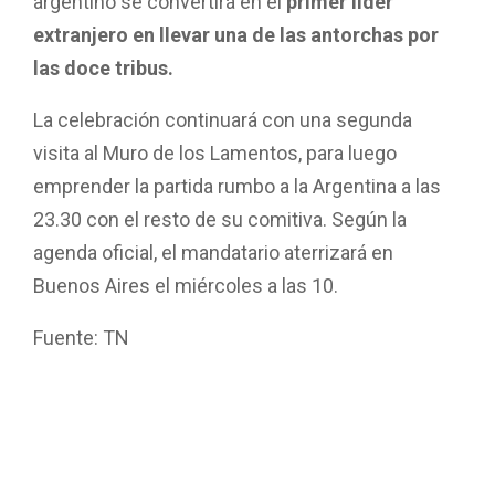
argentino se convertirá en el
primer líder
extranjero en llevar una de las antorchas por
las doce tribus.
La celebración continuará con una segunda
visita al Muro de los Lamentos, para luego
emprender la partida rumbo a la Argentina a las
23.30 con el resto de su comitiva. Según la
agenda oficial, el mandatario aterrizará en
Buenos Aires el miércoles a las 10.
Fuente: TN
F
W
T
E
C
a
h
wi
m
o