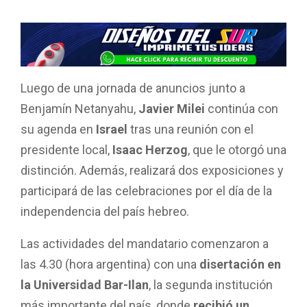
F
W
T
E
C
a
h
wi
m
o
ce
at
tt
ail
m
b
s
er
p
o
A
ar
Luego de una jornada de anuncios junto a
o
p
tir
Benjamín Netanyahu,
Javier Milei
continúa con
k
p
su agenda en
Israel
tras una reunión con el
presidente local,
Isaac Herzog
, que le otorgó una
distinción. Además, realizará dos exposiciones y
participará de las celebraciones por el día de la
independencia del país hebreo.
Las actividades del mandatario comenzaron a
las 4.30 (hora argentina) con una
disertación en
la Universidad Bar-Ilan
, la segunda institución