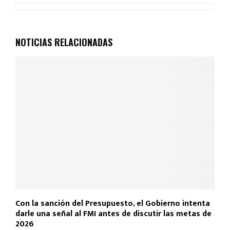
ce
at
tt
ail
m
b
s
er
p
o
A
ar
NOTICIAS RELACIONADAS
o
p
tir
k
p
Con la sanción del Presupuesto, el Gobierno intenta
darle una señal al FMI antes de discutir las metas de