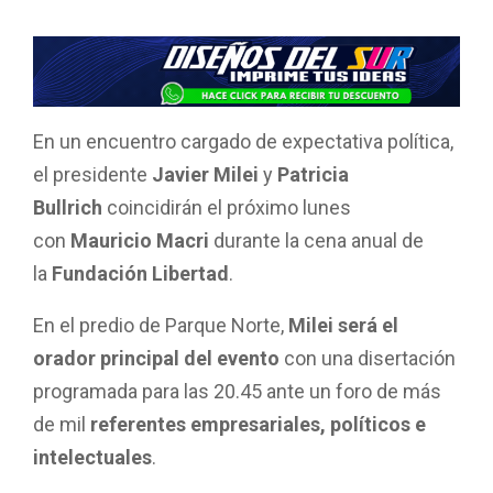
F
W
T
E
C
a
h
wi
m
o
ce
at
tt
ail
m
b
s
er
p
o
A
ar
En un encuentro cargado de expectativa política,
o
p
tir
el presidente
Javier Milei
y
Patricia
k
p
Bullrich
coincidirán el próximo lunes
con
Mauricio Macri
durante la cena anual de
la
Fundación Libertad
.
En el predio de Parque Norte,
Milei será el
orador principal del evento
con una disertación
programada para las 20.45 ante un foro de más
de mil
referentes empresariales, políticos e
intelectuales
.