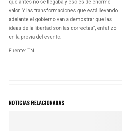
que antes no se llegaba y eso es de enorme
valor. Y las transformaciones que está llevando
adelante el gobierno van a demostrar que las
ideas de la libertad son las correctas”, enfatizó
en la previa del evento.
Fuente: TN
F
W
T
E
C
a
h
wi
m
o
ce
at
tt
ail
m
b
s
er
p
o
A
ar
NOTICIAS RELACIONADAS
o
p
tir