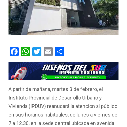
F
W
T
E
C
a
h
wi
m
o
ce
at
tt
ail
m
b
s
er
p
o
A
ar
A partir de mañana, martes 3 de febrero, el
o
p
tir
Instituto Provincial de Desarrollo Urbano y
k
p
Vivienda (IPDUV) reanudará la atención al público
en sus horarios habituales, de lunes a viernes de
7 a 12.30, en la sede central ubicada en avenida