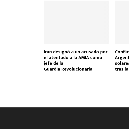
o
p
tir
k
p
Irán designó a un acusado por
Confli
el atentado a la AMIA como
Argent
jefe de la
solares
Guardia Revolucionaria
tras la