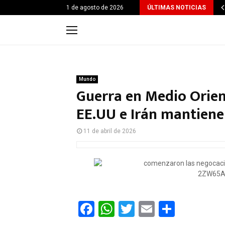
1 de agosto de 2026
ÚLTIMAS NOTICIAS
Mundo
Guerra en Medio Orien
EE.UU e Irán mantiene
11 de abril de 2026
F
W
T
E
C