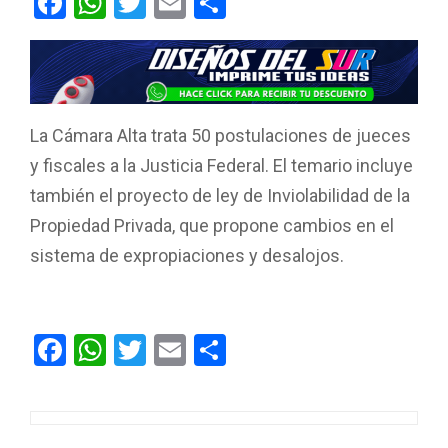
F
W
T
E
C
a
h
wi
m
o
ce
at
tt
ail
m
b
s
er
p
o
A
ar
La Cámara Alta trata 50 postulaciones de jueces
o
p
tir
y fiscales a la Justicia Federal. El temario incluye
k
p
también el proyecto de ley de Inviolabilidad de la
Propiedad Privada, que propone cambios en el
sistema de expropiaciones y desalojos.
F
W
T
E
C
a
h
wi
m
o
ce
at
tt
ail
m
b
s
er
p