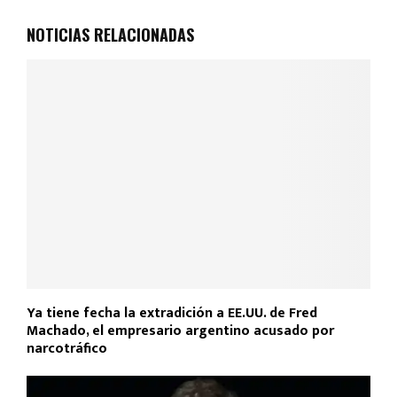
o
A
ar
NOTICIAS RELACIONADAS
o
p
tir
k
p
Ya tiene fecha la extradición a EE.UU. de Fred
Machado, el empresario argentino acusado por
narcotráfico