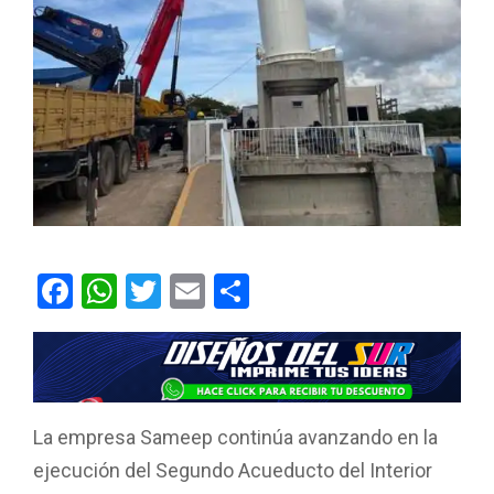
F
W
T
E
C
a
h
wi
m
o
ce
at
tt
ail
m
b
s
er
p
o
A
ar
La empresa Sameep continúa avanzando en la
o
p
tir
ejecución del Segundo Acueducto del Interior