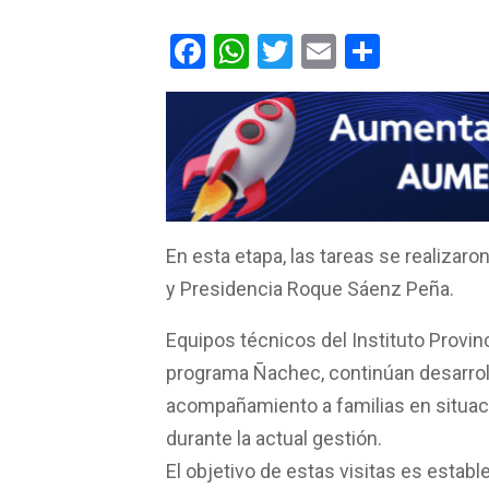
F
W
T
E
C
a
h
wi
m
o
ce
at
tt
ail
m
b
s
er
p
o
A
ar
o
p
tir
k
p
En esta etapa, las tareas se realizaro
y Presidencia Roque Sáenz Peña.
Equipos técnicos del Instituto Provinc
programa Ñachec, continúan desarroll
acompañamiento a familias en situaci
durante la actual gestión.
El objetivo de estas visitas es establ