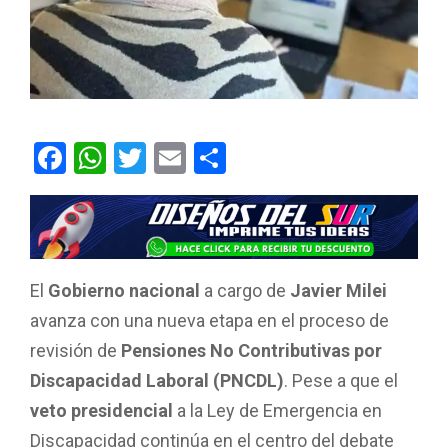
F
W
T
E
C
a
h
wi
m
o
ce
at
tt
ail
m
b
s
er
p
o
A
ar
El
Gobierno nacional
a cargo de
Javier Milei
o
p
tir
avanza con una nueva etapa en el proceso de
k
p
revisión de
Pensiones No Contributivas por
Discapacidad Laboral (PNCDL)
. Pese a que el
veto presidencial
a la Ley de Emergencia en
Discapacidad continúa en el centro del debate