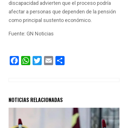
discapacidad advierten que el proceso podría
afectar a personas que dependen de la pensión
como principal sustento económico.
Fuente: GN Noticias
F
W
T
E
C
a
h
wi
m
o
ce
at
tt
ail
m
b
s
er
p
o
A
ar
NOTICIAS RELACIONADAS
o
p
tir
k
p