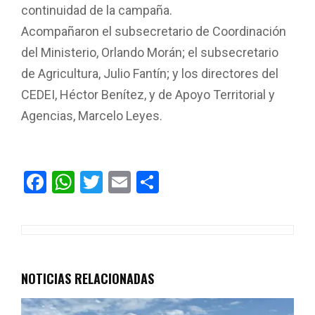
continuidad de la campaña.
Acompañaron el subsecretario de Coordinación
del Ministerio, Orlando Morán; el subsecretario
de Agricultura, Julio Fantín; y los directores del
CEDEI, Héctor Benítez, y de Apoyo Territorial y
Agencias, Marcelo Leyes.
F
W
T
E
C
a
h
wi
m
o
ce
at
tt
ail
m
b
s
er
p
o
A
ar
NOTICIAS RELACIONADAS
o
p
tir