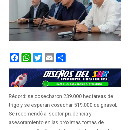
F
W
T
E
C
a
h
wi
m
o
ce
at
tt
ail
m
b
s
er
p
o
A
ar
Récord: se cosecharon 239.000 hectáreas de
o
p
tir
trigo y se esperan cosechar 519.000 de girasol.
k
p
Se recomendó al sector prudencia y
asesoramiento en las próximas tomas de