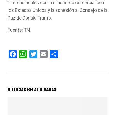
internacionales como el acuerdo comercial con
los Estados Unidos y la adhesión al Consejo de la
Paz de Donald Trump.
Fuente: TN
F
W
T
E
C
a
h
wi
m
o
ce
at
tt
ail
m
b
s
er
p
o
A
ar
NOTICIAS RELACIONADAS
o
p
tir
k
p