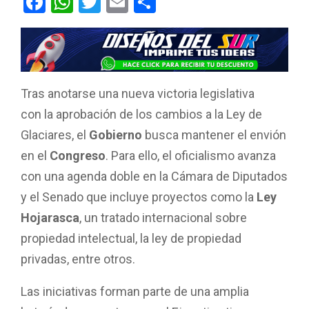
F
W
T
E
C
a
h
wi
m
o
ce
at
tt
ail
m
b
s
er
p
o
A
ar
Tras anotarse una nueva victoria legislativa
o
p
tir
con la aprobación de los cambios a la Ley de
k
p
Glaciares, el
Gobierno
busca mantener el envión
en el
Congreso
. Para ello, el oficialismo avanza
con una agenda doble en la Cámara de Diputados
y el Senado que incluye proyectos como la
Ley
Hojarasca
, un tratado internacional sobre
propiedad intelectual, la ley de propiedad
privadas, entre otros.
Las iniciativas forman parte de una amplia