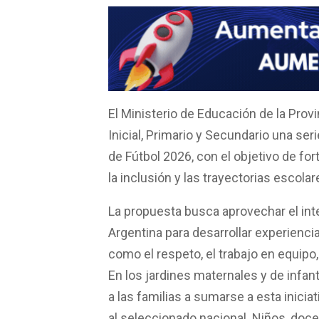
a
h
wi
m
o
ce
at
tt
ail
m
b
s
er
p
o
A
ar
o
p
tir
k
p
El Ministerio de Educación de la Prov
Inicial, Primario y Secundario una se
de Fútbol 2026, con el objetivo de fort
la inclusión y las trayectorias escola
La propuesta busca aprovechar el inte
Argentina para desarrollar experienci
como el respeto, el trabajo en equipo,
En los jardines maternales y de infan
a las familias a sumarse a esta inicia
al seleccionado nacional. Niños, docen