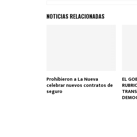
ce
at
tt
ail
m
b
s
er
p
NOTICIAS RELACIONADAS
o
A
ar
o
p
tir
k
p
Prohibieron a La Nueva
EL GO
celebrar nuevos contratos de
RUBRI
seguro
TRANSF
DEMOC
MUNIC
RESIS