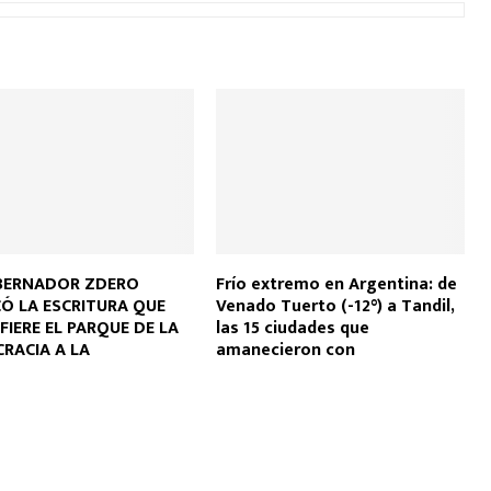
BERNADOR ZDERO
Frío extremo en Argentina: de
CÓ LA ESCRITURA QUE
Venado Tuerto (-12°) a Tandil,
IERE EL PARQUE DE LA
las 15 ciudades que
RACIA A LA
amanecieron con
IPALIDAD DE
temperaturas bajo cero
TENCIA