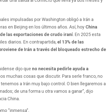
rdar una salida al conflicto que lleva ya dos meses y
ales impulsadas por Washington obligó a Irán a
as en Beijing en los últimos años. Así, hoy
China
de las exportaciones de crudo iraní
. En 2025 esta
iles diarios. En contrapartida,
el 13% de las
proviene de Irán a través del bloqueado estrecho de
nidense dijo que
no necesita pedirle ayuda a
mos muchas cosas que discutir. Para serle franco, no
ue tenemos a Irán muy bajo control. O bien llegaremos a
zmados; de una forma u otra vamos a ganar”, dijo
acia China.
como “inmensa”.