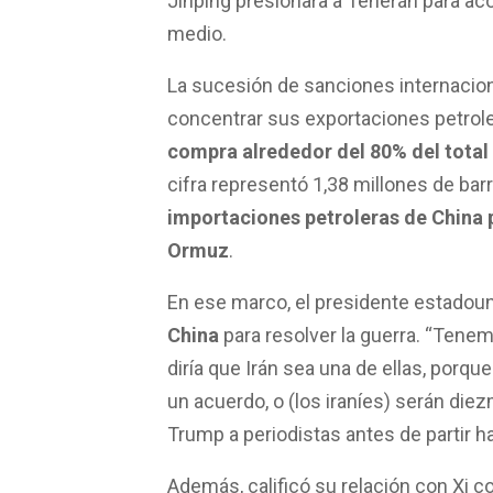
Jinping presionara a Teherán para aco
medio.
La sucesión de sanciones internacion
concentrar sus exportaciones petroler
compra alrededor del 80% del total 
cifra representó 1,38 millones de barr
importaciones petroleras de China 
Ormuz
.
En ese marco, el presidente estadou
China
para resolver la guerra. “Tene
diría que Irán sea una de ellas, porq
un acuerdo, o (los iraníes) serán die
Trump a periodistas antes de partir h
Además, calificó su relación con Xi 