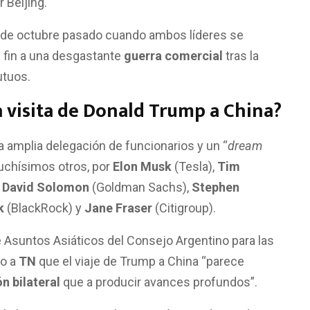
 Beijing.
esde octubre pasado cuando ambos líderes se
n fin a una desgastante
guerra comercial
tras la
utuos.
a visita de Donald Trump a China?
 amplia delegación de funcionarios y un “
dream
muchísimos otros, por
Elon Musk
(Tesla),
Tim
,
David Solomon
(Goldman Sachs),
Stephen
k
(BlackRock) y
Jane Fraser
(Citigroup).
de Asuntos Asiáticos del Consejo Argentino para las
jo a
TN
que el viaje de Trump a China “parece
ón bilateral
que a producir avances profundos”.