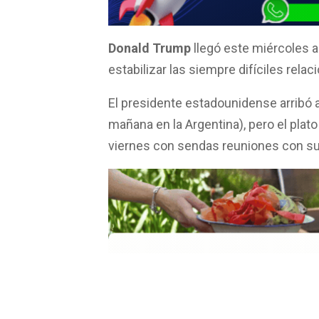
o
A
ar
o
p
tir
k
p
Donald Trump
llegó este miércoles a 
estabilizar las siempre difíciles relac
El presidente estadounidense arribó al
mañana en la Argentina), pero el plato
viernes con sendas reuniones con su