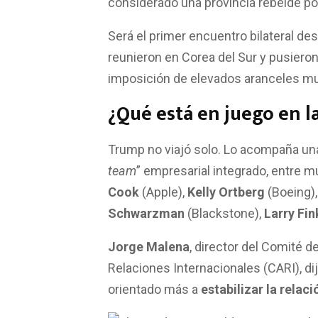
considerado una provincia rebelde por
Será el primer encuentro bilateral d
reunieron en Corea del Sur y pusiero
imposición de elevados aranceles m
¿Qué está en juego en l
Trump no viajó solo. Lo acompaña una
team
” empresarial integrado, entre 
Cook
(Apple),
Kelly Ortberg
(Boeing)
Schwarzman
(Blackstone),
Larry Fin
Jorge Malena
, director del Comité 
Relaciones Internacionales (CARI), di
orientado más a
estabilizar la relaci