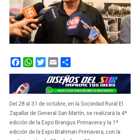
F
W
T
E
C
a
h
wi
m
o
ce
at
tt
ail
m
b
s
er
p
o
A
ar
Del 28 al 31 de octubre, en la Sociedad Rural El
o
p
tir
Zapallar de General San Martín, se realizará la 4ª
k
p
edición de la Expo Brangus Primavera y la 1ª
edición de la Expo Brahman Primavera, con la