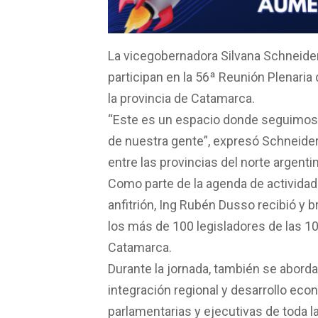
o
A
ar
o
p
tir
k
p
La vicegobernadora Silvana Schneider
participan en la 56ª Reunión Plenaria
la provincia de Catamarca.
“Este es un espacio donde seguimos 
de nuestra gente”, expresó Schneider
entre las provincias del norte argenti
Como parte de la agenda de actividad
anfitrión, Ing Rubén Dusso recibió y b
los más de 100 legisladores de las 1
Catamarca.
Durante la jornada, también se abord
integración regional y desarrollo ec
parlamentarias y ejecutivas de toda la