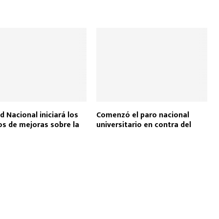
d Nacional iniciará los
Comenzó el paro nacional
os de mejoras sobre la
universitario en contra del
ac. N°95
veto de Javier Milei a la Ley de
Financiamiento