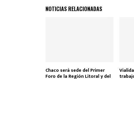
b
s
er
p
NOTICIAS RELACIONADAS
o
A
ar
o
p
tir
k
p
Chaco será sede del Primer
Vialida
Foro de la Región Litoral y del
trabaj
Tercer Foro Provincial de
Ruta N
Garantías