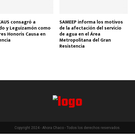
CAUS consagró a
SAMEEP informa los motivos
ndo y Leguizamón como
de la afectación del servicio
es Honoris Causa en
de agua en el Área
encia
Metropolitana del Gran
Resistencia
Copyright 2024 - Ahora Chaco - Todos los derechos reservados.