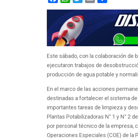
a
h
wi
m
o
ce
at
tt
ail
m
b
s
er
p
o
A
ar
o
p
tir
k
p
Este sábado, con la colaboración de b
ejecutaron trabajos de desobstrucció
producción de agua potable y normali
En el marco de las acciones permane
destinadas a fortalecer el sistema d
importantes tareas de limpieza y des
Plantas Potabilizadoras N° 1 y N° 2 d
por personal técnico de la empresa, 
Operaciones Especiales (COE) de la Po