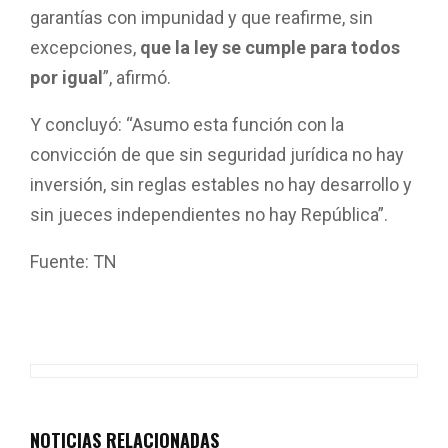
garantías con impunidad y que reafirme, sin
excepciones,
que la ley se cumple para todos
por igual
”, afirmó.
Y concluyó: “Asumo esta función con la
convicción de que sin seguridad jurídica no hay
inversión, sin reglas estables no hay desarrollo y
sin jueces independientes no hay República”.
Fuente: TN
F
W
T
E
C
a
h
wi
m
o
ce
at
tt
ail
m