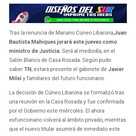
a
h
wi
m
o
ce
at
tt
ail
m
b
s
er
p
o
A
ar
Tras la renuncia de Mariano Cúneo Libarona,
Juan
o
p
tir
Bautista Mahiques jurará este jueves como
k
p
ministro de Justicia
. Será al mediodía, en el
Salón Blanco de Casa Rosada. Según pudo
saber
TN
, estará presente el gabinete de
Javier
Milei
y familiares del futuro funcionario.
La decisión de Cúneo Libarona se formalizó tras
una reunión en la Casa Rosada y fue confirmada
por el Gobierno este miércoles. El ahora
exfuncionario volverá al ámbito privado, mientras
que el nuevo titular asumirá de inmediato este