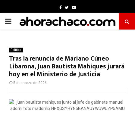
Facebook
Twitter
Youtube
PRIMARY
MENU
Política
Tras la renuncia de Mariano Cúneo
Libarona, Juan Bautista Mahiques jurará
hoy en el Ministerio de Justicia
5 de marzo de 2026
F
W
T
E
C