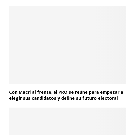
b
s
er
p
o
A
ar
NOTICIAS RELACIONADAS
o
p
tir
k
p
Con Macri al frente, el PRO se reúne para empezar a
elegir sus candidatos y define su futuro electoral