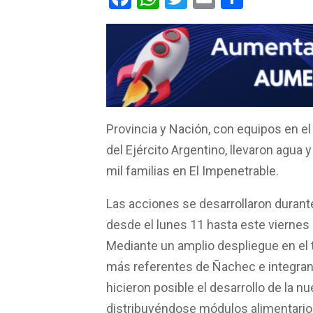
a
h
wi
m
o
ce
at
tt
ail
m
b
s
er
p
o
A
ar
o
p
tir
k
p
Provincia y Nación, con equipos en el
del Ejército Argentino, llevaron agua 
mil familias en El Impenetrable.
Las acciones se desarrollaron durant
desde el lunes 11 hasta este viernes
Mediante un amplio despliegue en el te
más referentes de Ñachec e integrant
hicieron posible el desarrollo de la n
distribuyéndose módulos alimentarios