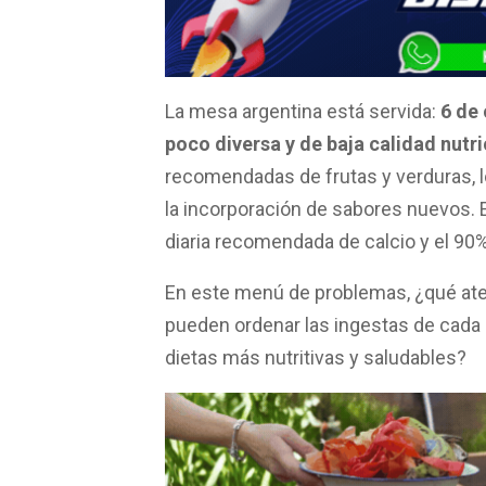
c
a
i
a
m
e
t
t
i
p
b
s
t
l
a
La mesa argentina está servida:
6 de
o
A
e
r
poco diversa y de baja calidad nutri
o
p
r
t
recomendadas de frutas y verduras, 
k
p
i
la incorporación de sabores nuevos. El
r
diaria recomendada de calcio y el 90%,
En este menú de problemas, ¿qué at
pueden ordenar las ingestas de cada i
dietas más nutritivas y saludables?