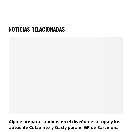
ce
at
tt
ail
m
b
s
er
p
o
A
ar
NOTICIAS RELACIONADAS
o
p
tir
k
p
Alpine prepara cambios en el diseño de la ropa y los
autos de Colapinto y Gasly para el GP de Barcelona