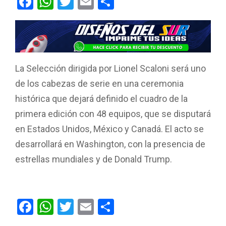
F
W
T
E
C
a
h
wi
m
o
ce
at
tt
ail
m
b
s
er
p
o
A
ar
La Selección dirigida por Lionel Scaloni será uno
o
p
tir
de los cabezas de serie en una ceremonia
k
p
histórica que dejará definido el cuadro de la
primera edición con 48 equipos, que se disputará
en Estados Unidos, México y Canadá. El acto se
desarrollará en Washington, con la presencia de
estrellas mundiales y de Donald Trump.
F
W
T
E
C
a
h
wi
m
o