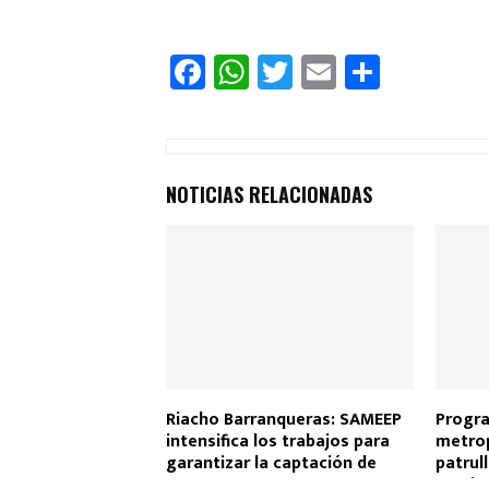
F
W
T
E
C
a
h
wi
m
o
ce
at
tt
ail
m
b
s
er
p
NOTICIAS RELACIONADAS
o
A
ar
o
p
tir
k
p
Riacho Barranqueras: SAMEEP
Progra
intensifica los trabajos para
metrop
garantizar la captación de
patrul
agua
comisa