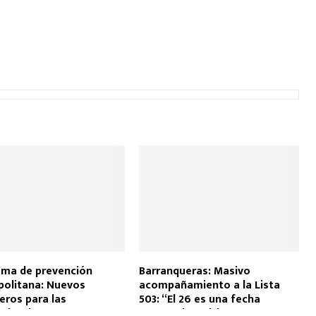
ma de prevención
Barranqueras: Masivo
olitana: Nuevos
acompañamiento a la Lista
leros para las
503: “El 26 es una fecha
rías de Barranqueras
trascendental, hay que