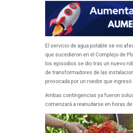
ce
at
tt
ail
m
b
s
er
p
o
A
ar
o
p
tir
k
p
El servicio de agua potable se vio af
que sucedieron en el Complejo de Pla
los episodios se dio tras un nuevo ro
de transformadores de las instalacio
provocada por un roedor que ingresó a
Ambas contingencias ya fueron soluc
comenzará a reanudarse en horas de l