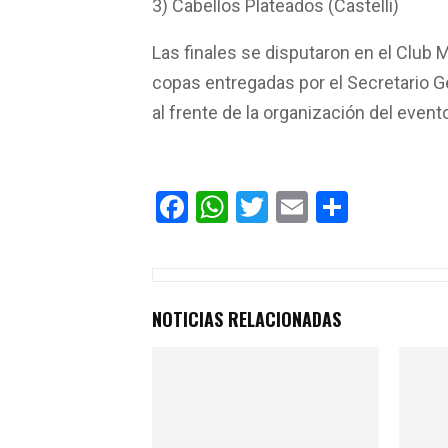
3) Cabellos Plateados (Castelli)
Las finales se disputaron en el Club 
copas entregadas por el Secretario G
al frente de la organización del event
F
W
T
E
C
a
h
wi
m
o
ce
at
tt
ail
m
b
s
er
p
NOTICIAS RELACIONADAS
o
A
ar
o
p
tir
k
p