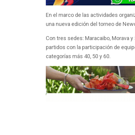
o
p
tir
k
p
En el marco de las actividades organiz
una nueva edición del torneo de New
Con tres sedes: Maracaibo, Morava y 
partidos con la participación de equi
categorías más 40, 50 y 60.