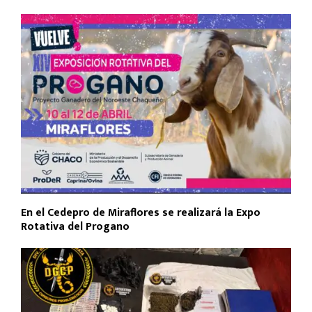
o
p
tir
k
p
En el Cedepro de Miraflores se realizará la Expo
Rotativa del Progano