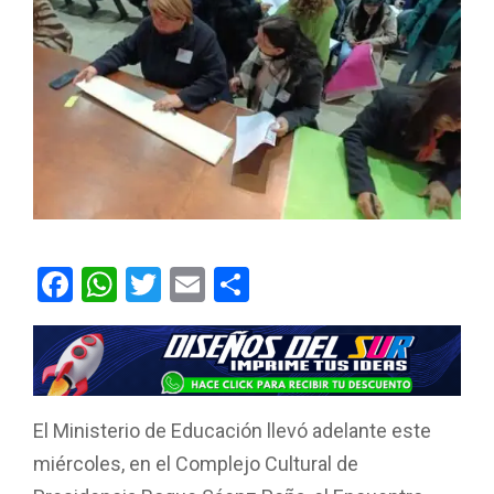
F
W
T
E
C
a
h
wi
m
o
ce
at
tt
ail
m
b
s
er
p
o
A
ar
El Ministerio de Educación llevó adelante este
o
p
tir
miércoles, en el Complejo Cultural de